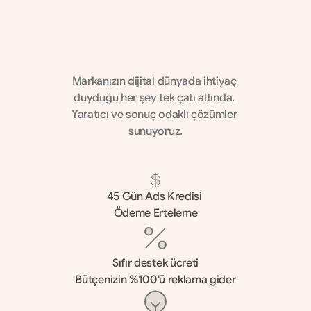
🏅
G
o
o
g
l
e
T
ü
r
k
i
y
e
P
r
e
m
i
u
m
P
a
r
t
n
e
r
A
v
a
n
t
a
j
ı
Markanızın dijital dünyada ihtiyaç 
duyduğu her şey tek çatı altında. 
Yaratıcı ve sonuç odaklı çözümler 
sunuyoruz.
45 Gün Ads Kredisi 
Ödeme Erteleme
Sıfır destek ücreti
Bütçenizin %100'ü reklama gider