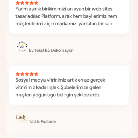
Yarım asırlık birikimimizi anlayan bir web sitesi 
tasarladılar. Platform, artık hem bayilerimiz hem 
müşterilerimiz için markamızı yansıtan bir kapı.
L
M
S
G
r
o
u
p
Ev Tekstili & Dekorasyon
Sosyal medya vitrinimiz artık en az gerçek 
vitrinimiz kadar işlek. Şubelerimize gelen 
müşteri yoğunluğu belirgin şekilde arttı.
L
a
d
y
D
e
s
s
e
r
t
Tatlı & Pastane