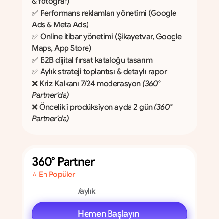
& fotoğraf)
✅ Performans reklamları yönetimi (Google 
Ads & Meta Ads)
✅ Online itibar yönetimi (Şikayetvar, Google 
Maps, App Store)
✅ B2B dijital fırsat kataloğu tasarımı
✅ Aylık strateji toplantısı & detaylı rapor
❌ Kriz Kalkanı 7/24 moderasyon 
(360° 
Partner'da)
❌ Öncelikli prodüksiyon ayda 2 gün 
(360° 
Partner'da)
360° Partner 
⭐ En Popüler
/aylık
Hemen Başlayın 