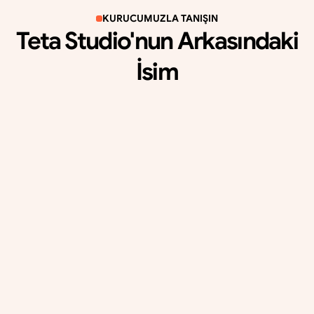
KURUCUMUZLA TANIŞIN
Teta Studio'nun Arkasındaki
İsim
D
i
j
i
t
a
l
p
a
z
a
r
l
a
m
a
y
a
o
l
a
n
t
u
t
k
u
m
v
e
7
y
ı
l
l
ı
k
d
e
n
e
y
i
m
i
m
l
e
m
a
r
k
a
n
ı
z
ı
b
ü
y
ü
t
m
e
k
i
ç
i
n
b
u
r
a
d
a
y
ı
m
.
Mertcan Demir
Founder & CEO