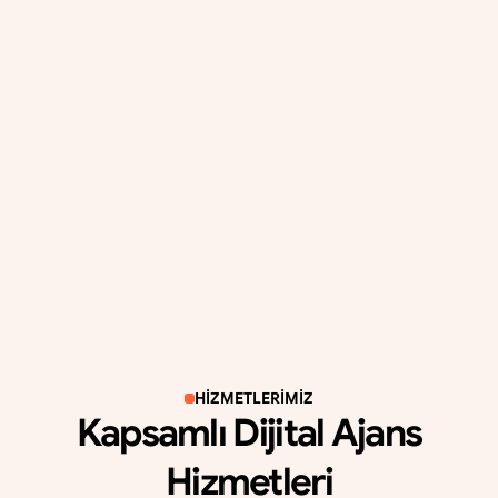
7 Yıl
Sektör Deneyimi
Dijital pazarlama alanında edindiğimiz tecrübe ve 
uzmanlık yılı.
HİZMETLERİMİZ
Kapsamlı Dijital Ajans
Hizmetleri