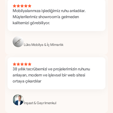
Mobilyalarımıza işlediğimiz ruhu anladılar. 
Müşterilerimiz showroom'a gelmeden 
kalitemizi görebiliyor.
B
a
r
o
q
u
e
T
u
r
k
e
y
Lüks Mobilya & İç Mimarlık
38 yıllık tecrübemizi ve projelerimizin ruhunu 
anlayan, modern ve işlevsel bir web sitesi 
ortaya çıkardılar
S
e
z
e
r
Y
a
p
ı
İnşaat & Gayrimenkul