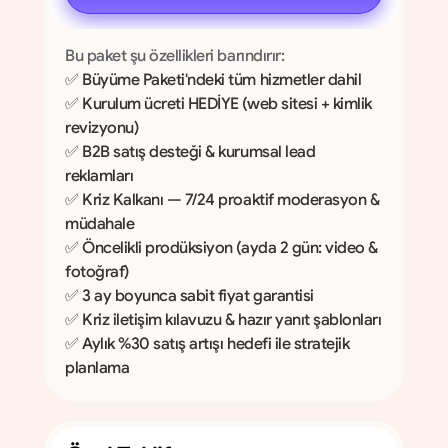
Bu paket şu özellikleri barındırır:
✅ Büyüme Paketi'ndeki tüm hizmetler dahil
✅ Kurulum ücreti HEDİYE (web sitesi + kimlik 
revizyonu)
✅ B2B satış desteği & kurumsal lead 
reklamları
✅ Kriz Kalkanı — 7/24 proaktif moderasyon & 
müdahale
✅ Öncelikli prodüksiyon (ayda 2 gün: video & 
fotoğraf)
✅ 3 ay boyunca sabit fiyat garantisi
✅ Kriz iletişim kılavuzu & hazır yanıt şablonları
✅ Aylık %30 satış artışı hedefi ile stratejik 
planlama