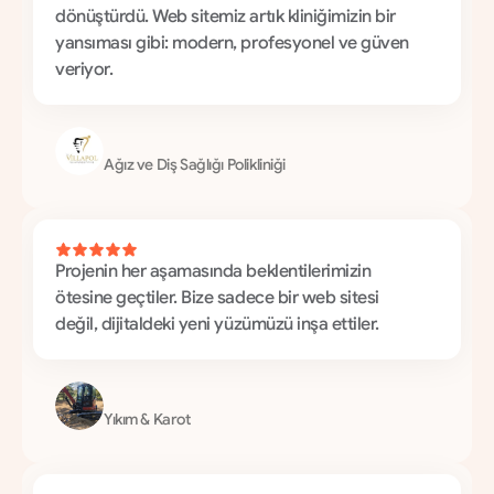
dönüştürdü. Web sitemiz artık kliniğimizin bir 
yansıması gibi: modern, profesyonel ve güven 
veriyor.
V
i
l
l
a
p
o
l
Ağız ve Diş Sağlığı Polikliniği
Projenin her aşamasında beklentilerimizin 
ötesine geçtiler. Bize sadece bir web sitesi 
değil, dijitaldeki yeni yüzümüzü inşa ettiler.
K
o
c
a
İ
n
ş
a
a
t
Yıkım & Karot