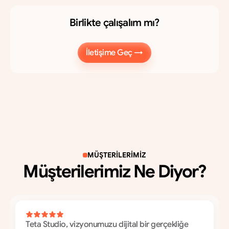
Birlikte çalışalım mı?
P
r
o
j
e
n
i
z
i
k
o
n
u
ş
m
a
k
i
ç
i
n
b
a
n
a
u
l
a
ş
ı
n
İletişime Geç →
İletişime Geç →
MÜŞTERİLERİMİZ
Müşterilerimiz Ne Diyor?
5
0
'
d
e
n
f
a
z
l
a
m
a
r
k
a
b
i
z
e
g
ü
v
e
n
d
i
.
İ
ş
t
e
d
e
n
e
y
i
m
l
e
r
i
.
Teta Studio, vizyonumuzu dijital bir gerçekliğe 