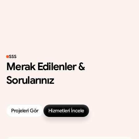
SSS
Merak Edilenler &
Sorularınız
A
k
l
ı
n
ı
z
d
a
k
i
s
o
r
u
y
u
b
u
l
a
m
a
d
ı
y
s
a
n
ı
z
,
h
e
m
e
n
b
i
z
e
u
l
a
ş
ı
n
—
2
4
s
a
a
t
i
ç
i
n
d
e
y
a
n
ı
t
v
e
r
i
y
o
r
u
z
.
Projeleri Gör
Hizmetleri İncele
Projeleri Gör
Hizmetleri İncele