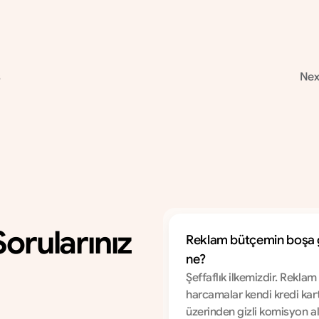
sonrası sitede geçirilen oturum (session) 
süresi büyümesi.
s
Nex
orularınız
Reklam bütçemin boşa git
ne?
Şeffaflık ilkemizdir. Reklam 
z
e
u
l
a
ş
ı
n
harcamalar kendi kredi kartı
üzerinden gizli komisyon 