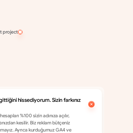
sonrası yurtdışı kaynaklı organik erişim ve 
talep artışı.
t project
tiğini hissediyorum. Sizin farkınız 
hesapları %100 sizin adınıza açılır, 
nızdan kesilir. Biz reklam bütçeniz 
almayız. Ayrıca kurduğumuz GA4 ve 