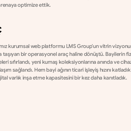
arenaya optimize ettik.
ç
ımız kurumsal web platformu LMS Group'un vitrin vizyonu
a taşıyan bir operasyonel araç haline dönüştü. Bayilerin fiz
eri sıfırlandı, yeni kumaş koleksiyonlarına anında ve cihaz
aşım sağlandı. Hem bayi ağının ticari işleyiş hızını katladı
jital varlık inşa etme kapasitesini bir kez daha kanıtladık.
4.5x
Engagement
Hızlı navigasyon ve kumaş detayı filtreleri 