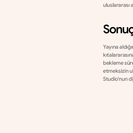
uluslararası 
Sonu
Yayına aldığ
kıtalararasın
bekleme sürel
etmeksizin ul
Studio'nun di
1.500+
Reels viewership
Gelişmiş dijital platform sayesinde 