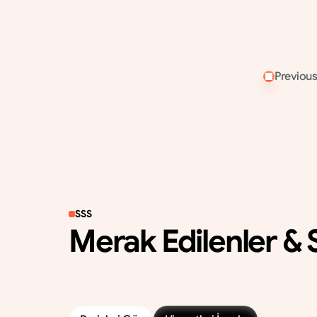
ziyaretçiler ve bayiler tarafından aylık 
incelenen ortalama ürün adedi.
Previou
SSS
Merak Edilenler & S
A
k
l
ı
n
ı
z
d
a
k
i
s
o
r
u
y
u
b
u
l
a
m
a
d
ı
y
s
a
n
ı
z
,
h
e
m
e
n
b
i
—
2
4
s
a
a
t
i
ç
i
n
d
e
y
a
n
ı
t
v
e
r
i
y
o
r
u
z
.