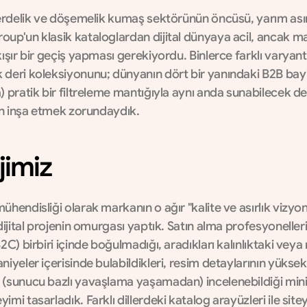
perdelik ve döşemelik kumaş sektörünün öncüsü, yarım asır
oup'un klasik kataloglardan dijital dünyaya acil, ancak ma
kışır bir geçiş yapması gerekiyordu. Binlerce farklı varyant
 deri koleksiyonunu; dünyanın dört bir yanındaki B2B bayi
) pratik bir filtreleme mantığıyla aynı anda sunabilecek d
rin inşa etmek zorundaydık.
jimiz
ühendisliği olarak markanın o ağır "kalite ve asırlık vizyon"
 dijital projenin omurgası yaptık. Satın alma profesyonelleri
B2C) birbiri içinde boğulmadığı, aradıkları kalınlıktaki veya 
niyeler içerisinde bulabildikleri, resim detaylarının yüksek 
 (sunucu bazlı yavaşlama yaşamadan) incelenebildiği mini
imi tasarladık. Farklı dillerdeki katalog arayüzleri ile sit