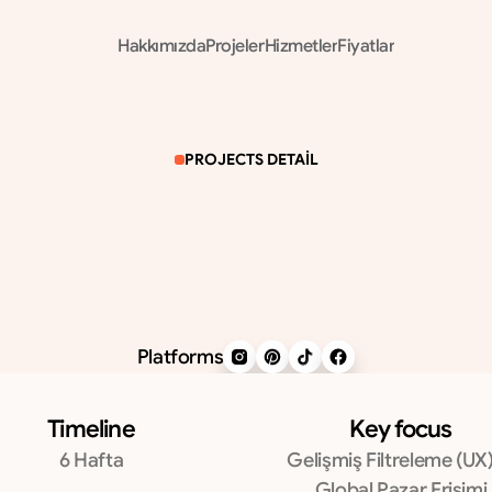
Hakkımızda
Projeler
Hizmetler
Fiyatlar
Hakkımızda
Projeler
Hizmetler
Fiyatlar
PROJECTS DETAIL
LMS
Group
T
ü
r
k
i
y
e
'
n
i
n
5
0
y
ı
l
l
ı
k
e
v
t
e
k
s
t
i
l
i
l
i
d
e
r
i
i
ç
i
n
o
n
b
i
n
l
e
r
c
e
ü
r
ü
n
ü
e
r
g
i
l
e
y
e
n
,
B
2
B
b
a
y
i
a
ğ
ı
v
e
p
e
r
a
k
e
n
d
e
u
y
u
m
l
u
u
l
u
s
l
a
r
a
r
a
s
ı
w
e
b
p
o
r
t
a
l
ı
t
a
s
a
r
l
a
d
ı
k
.
Platforms
Timeline
Key focus
6 Hafta
Gelişmiş Filtreleme (UX)
Global Pazar Erişimi