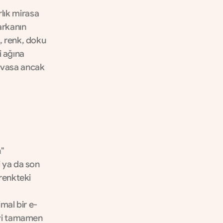
lık mirasa 
rkanın 
, renk, doku 
 ağına 
evasa ancak 
 
 ya da son 
renkteki 
mal bir e-
eyi tamamen 