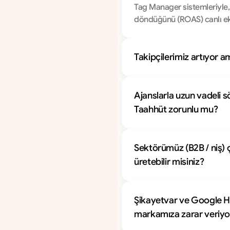
Tag Manager sistemleriyle, ya
döndüğünü (ROAS) canlı ekr
Takipçilerimiz artıyor
Ajanslarla uzun vadeli 
Taahhüt zorunlu 
Sektörümüz (B2B / niş) ço
üretebilir misiniz?	
Şikayetvar ve Google Ha