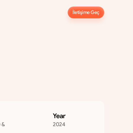
İletişime Geç
İletişime Geç
b
i
r
Year
 & 
2024