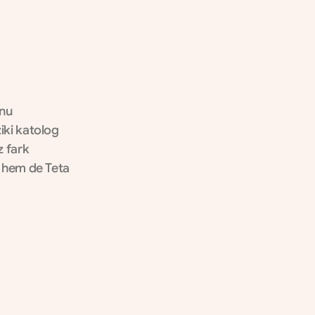
nu 
iki katolog 
 fark 
k hem de Teta 
%60+
Followers Growth
Mobil ve çoklu dil (global) optimizasyonu 