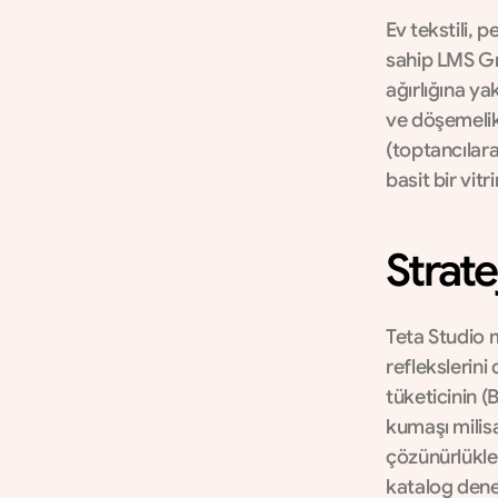
Ev tekstili, 
sahip LMS Gr
ağırlığına ya
ve döşemelik
(toptancılara
basit bir vit
Strate
Teta Studio m
reflekslerini
tüketicinin (
kumaşı milisa
çözünürlükle
katalog deney