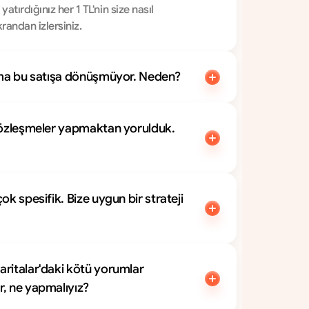
tırdığınız her 1 TL'nin size nasıl 
andan izlersiniz.
 ama bu satışa dönüşmüyor. Neden?
sözleşmeler yapmaktan yorulduk. 
mu?	
k spesifik. Bize uygun bir strateji 
ritalar'daki kötü yorumlar 
markamıza zarar veriyor, ne yapmalıyız?	